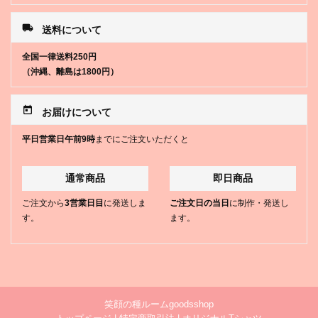
local_shipping
送料について
全国一律送料250円
（沖縄、離島は1800円）
today
お届けについて
平日営業日午前9時
までにご注文いただくと
通常商品
即日商品
ご注文から
3営業日目
に発送しま
ご注文日の当日
に制作・発送し
す。
ます。
笑顔の種ルームgoodsshop