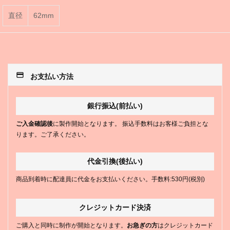
直径
62mm
payment
お支払い方法
銀行振込(前払い)
ご入金確認後
に製作開始となります。 振込手数料はお客様ご負担とな
ります。ご了承ください。
代金引換(後払い)
商品到着時に配達員に代金をお支払いください。手数料:530円(税別)
クレジットカード決済
ご購入と同時に制作が開始となります。
お急ぎの方
はクレジットカード