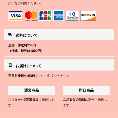
払いをご利用ください。
local_shipping
送料について
全国一律送料250円
（沖縄、離島は1800円）
today
お届けについて
平日営業日午前9時
までにご注文いただくと
通常商品
即日商品
ご注文から
3営業日目
に発送しま
ご注文日の当日
に制作・発送し
す。
ます。