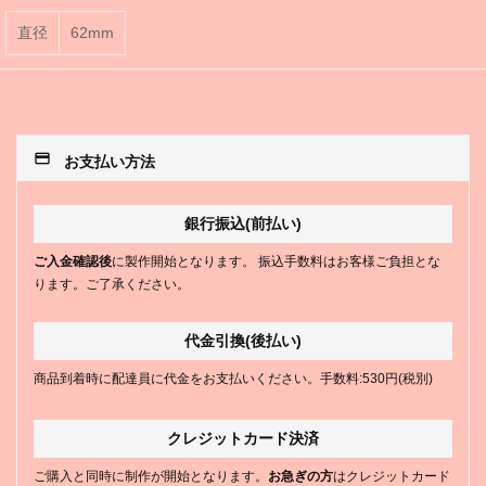
直径
62mm
payment
お支払い方法
銀行振込(前払い)
ご入金確認後
に製作開始となります。 振込手数料はお客様ご負担とな
ります。ご了承ください。
代金引換(後払い)
商品到着時に配達員に代金をお支払いください。手数料:530円(税別)
クレジットカード決済
ご購入と同時に制作が開始となります。
お急ぎの方
はクレジットカード