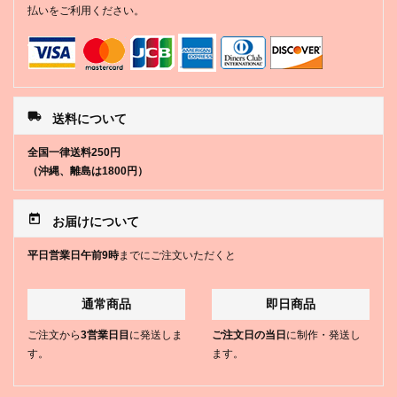
払いをご利用ください。
local_shipping
送料について
全国一律送料250円
（沖縄、離島は1800円）
today
お届けについて
平日営業日午前9時
までにご注文いただくと
通常商品
即日商品
ご注文から
3営業日目
に発送しま
ご注文日の当日
に制作・発送し
す。
ます。