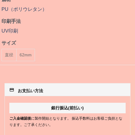
PU（ポリウレタン）
印刷手法
UV印刷
サイズ
直径
62mm
payment
お支払い方法
銀行振込(前払い)
ご入金確認後
に製作開始となります。 振込手数料はお客様ご負担とな
ります。ご了承ください。