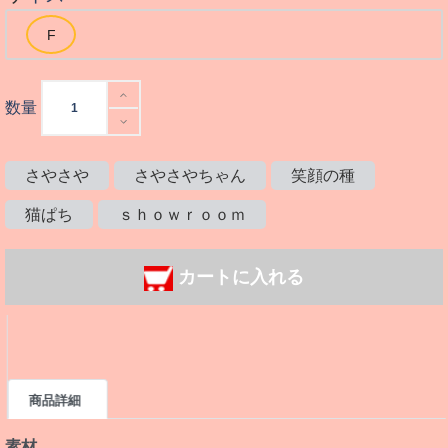
数量
さやさや
さやさやちゃん
笑顔の種
猫ぱち
ｓｈｏｗｒｏｏｍ
カートに入れる
商品詳細
素材