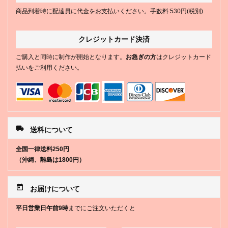
商品到着時に配達員に代金をお支払いください。手数料:530円(税別)
クレジットカード決済
ご購入と同時に制作が開始となります。
お急ぎの方
はクレジットカード
払いをご利用ください。
local_shipping
送料について
全国一律送料250円
（沖縄、離島は1800円）
today
お届けについて
平日営業日午前9時
までにご注文いただくと