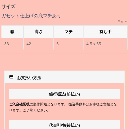
サイズ
ガゼット仕上げの底マチあり
単位:cm
幅
高さ
マチ
持ち手
33
42
6
4.5 x 65
payment
お支払い方法
銀行振込(前払い)
ご入金確認後
に製作開始となります。 振込手数料はお客様ご負担とな
ります。ご了承ください。
代金引換(後払い)