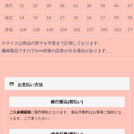
肩巾
31
33
35
38
41
36
38
44
47
袖丈
14
15
16
17
18
16
17
19
20
身長
118
130
140
150
161
157
165
163
17
※サイズは商品の実寸を平置きで計測しております。
繊維製品ですので2cm前後の誤差が出る場合があります。
payment
お支払い方法
銀行振込(前払い)
ご入金確認後
に製作開始となります。 振込手数料はお客様ご負担とな
ります。ご了承ください。