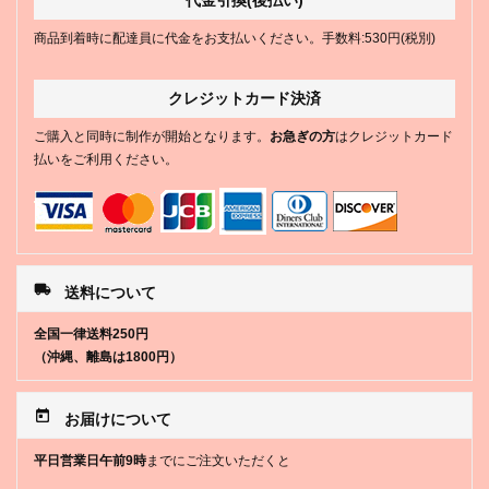
代金引換(後払い)
商品到着時に配達員に代金をお支払いください。手数料:530円(税別)
クレジットカード決済
ご購入と同時に制作が開始となります。
お急ぎの方
はクレジットカード
払いをご利用ください。
local_shipping
送料について
全国一律送料250円
（沖縄、離島は1800円）
today
お届けについて
平日営業日午前9時
までにご注文いただくと