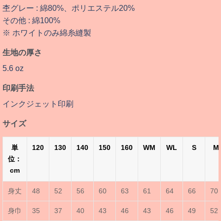
杢グレー : 綿80%、ポリエステル20%
その他 : 綿100%
※ ホワイトのみ綿糸縫製
生地の厚さ
5.6 oz
印刷手法
インクジェット印刷
サイズ
単
120
130
140
150
160
WM
WL
S
M
位：
cm
身丈
48
52
56
60
63
61
64
66
70
身巾
35
37
40
43
46
43
46
49
52