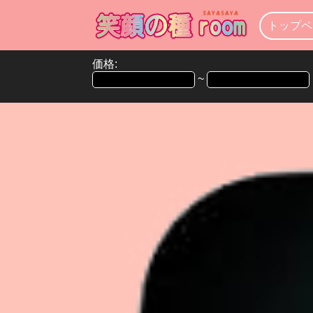
トップペ
価格:
~