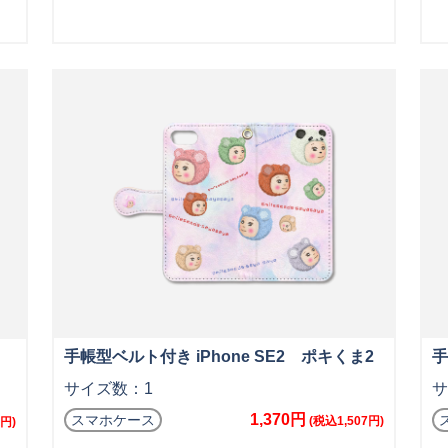
手帳型ベルト付き iPhone SE2 ポキくま2
手
サイズ数：1
サ
1,370円
スマホケース
(税込1,507円)
円)